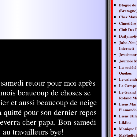
Blogue de
(Bretagne
Chez May
Cimetière 
Club Des P
Dailymoti
Jabo-Net (
Internet)
Jesuismor
Journée M
La société
Québec
Le calendr
 samedi retour pour moi après
Le Camps 
 mois beaucoup de choses se
Le Grand 
Roland Ma
rier et aussi beaucoup de neige
Liens Mar
a quitté pour son dernier repos
Plamondo
Liens Util
 reverra cher papa. Bon samedi
Likibu
Monique D
 au travailleurs bye!
MrStudio5