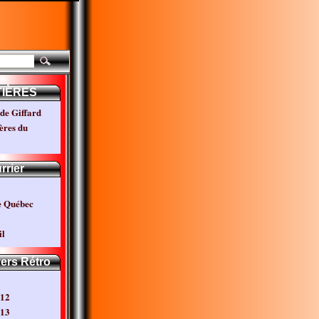
TIÈRES
de Giffard
ères du
rrier
e Québec
l
vers Rétro
012
013