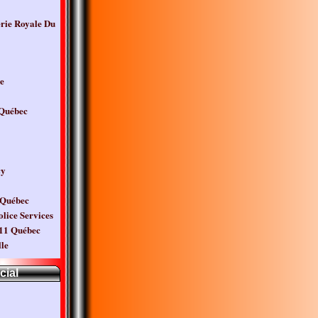
ie Royale Du
e
 Québec
cy
 Québec
lice Services
11 Québec
lle
cial