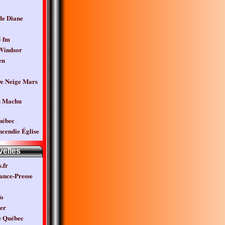
de Diane
5 fm
 Windsor
en
e Neige Mars
u Machu
uébec
ncendie Église
elles
.fr
ance-Presse
fo
er
e Québec