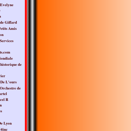
 Evelyne
)
a
de Giffard
etits Amis
on
Services
ts.com
ondiale
 historique de
ier
De L'ours
Orchestre de
rtel
cel R
n
es
e Lyon
4inc