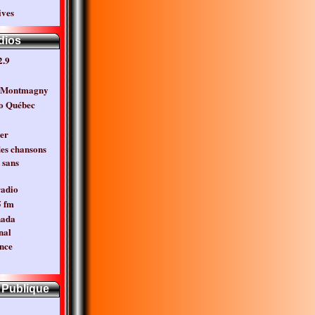
ves
dios
.9
3 Montmagny
o Québec
er
des chansons
 sans
radio
5 fm
nada
nal
nce
 Publique