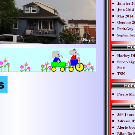
Janvier 2
Juin 2014
Mai 2014
Octobre 2
Petit-Guy
Septembre
Ho
Hochey D
Super-Lig
Stats
TSN
Hom
Pierre Ma
Li
366 Jours
Adresse I
Alerte Go
Bilan Du S