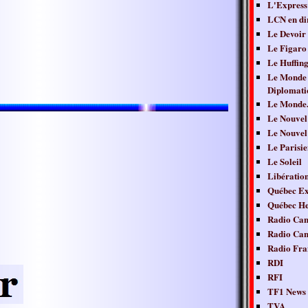
L'Express
LCN en di
Le Devoir
Le Figaro
Le Huffing
Le Monde
Diplomati
Le Monde.
Le Nouvel
Le Nouvel
Le Parisie
Le Soleil
Libératio
Québec Ex
Québec H
Radio Ca
Radio Ca
Radio Fra
RDI
RFI
TF1 News
TVA