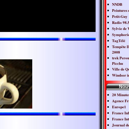
NNDB
Peintures 
Petit-Guy
Radio 98.
Sylvie de
Symphori
TagTélé
Tempête D
2008
trek Pero
Picchu
Ville de Q
Windsor i
Nouv
20 Minutes
Agence Fr
Europe1
France In
France Int
Journal d