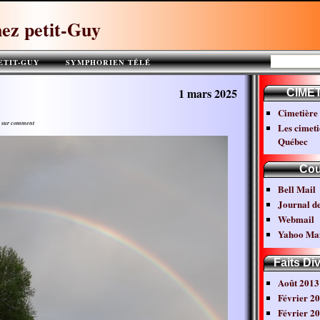
ez petit-Guy
ETIT-GUY
SYMPHORIEN TÉLÉ
SYMPHORIEN***
1 mars 2025
CIME
Cimetière 
ge sur comment
Les cimeti
Québec
Cou
Bell Mail
Journal d
Webmail
Yahoo Mai
Faits Di
Août 2013
Février 2
Février 2