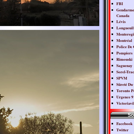
FBI
Gendarmer
Canada
Lévis
Longueuil
Monteregi
Montréal
Police De
Pompiers
Rimouski
Saguenay
Sorel-Tra
SPVM
Sûreté Du
Toronto Po
Urgence 9
Victoriavi
So
Facebook
Twitter