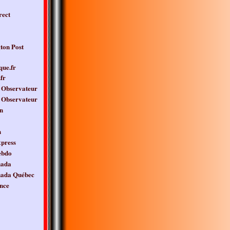
rect
ton Post
que.fr
fr
 Observateur
 Observateur
n
n
press
ebdo
nada
nada Québec
nce