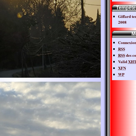
Tempête
Giffard t
2008
M
Connexio
RSS
RSS
des c
Valid
XH
XFN
WP