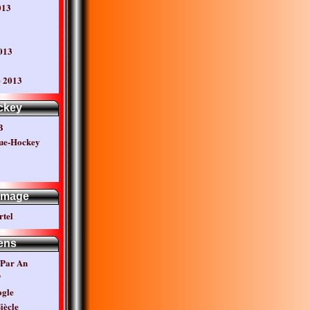
013
013
 2013
ckey
B
ue-Hockey
mage
rtel
ens
 Par An
P
ogle
iècle