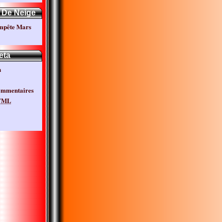
 De Neige
empête Mars
eta
n
ommentaires
TML