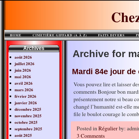
Chez
HOME
CIMETIÈRE GIFFARD (A À Z)
FAITS DIVERS
P
Archives
Archive for m
août 2026
juillet 2026
juin 2026
Mardi 84e jour de
mai 2026
avril 2026
Vous pouvez lire et laisser d
mars 2026
comments Bonjour bon mardi à 
février 2026
présentement notre si beau co
janvier 2026
changé l’humanité est-elle me
décembre 2025
file le boulot courage le com
novembre 2025
octobre 2025
Posted in
Régulier
by: admi
septembre 2025
3 Comments
août 2025