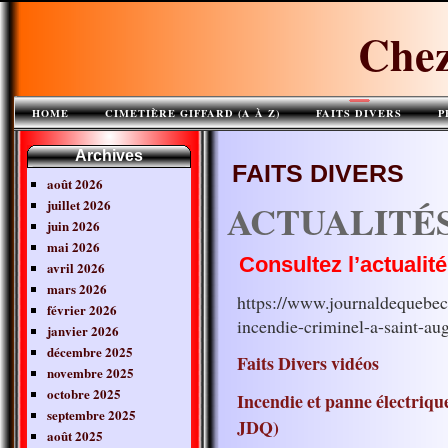
Chez
HOME
CIMETIÈRE GIFFARD (A À Z)
FAITS DIVERS
P
Archives
FAITS DIVERS
août 2026
juillet 2026
ACTUALITÉ
juin 2026
mai 2026
Consultez l’actualité
avril 2026
mars 2026
https://www.journaldequebec
février 2026
incendie-criminel-a-saint-au
janvier 2026
décembre 2025
Faits Divers vidéos
novembre 2025
octobre 2025
Incendie et panne électriq
septembre 2025
JDQ)
août 2025