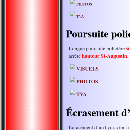
PHOTOS
TVA
Poursuite poli
s
Longue poursuite policière
hauteur St-Augustin
arrêté
.
VISUELS
PHOTOS
TVA
Écrasement d
Écrasement d’un hydravion: 