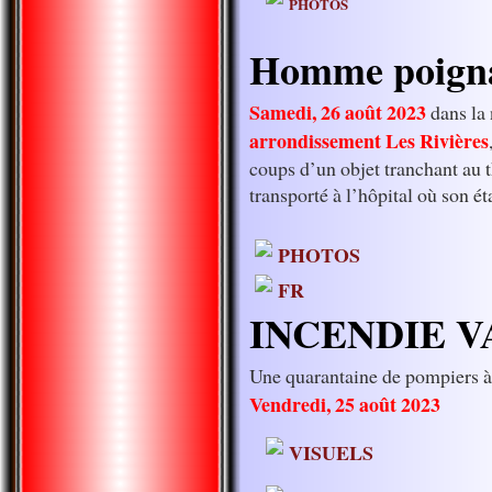
PHOTOS
Homme poign
Samedi, 26 août 2023
dans la 
arrondissement Les Rivières
coups d’un objet tranchant au t
transporté à l’hôpital où son éta
PHOTOS
FR
INCENDIE V
Une quarantaine de pompiers 
Vendredi, 25 août 2023
VISUELS