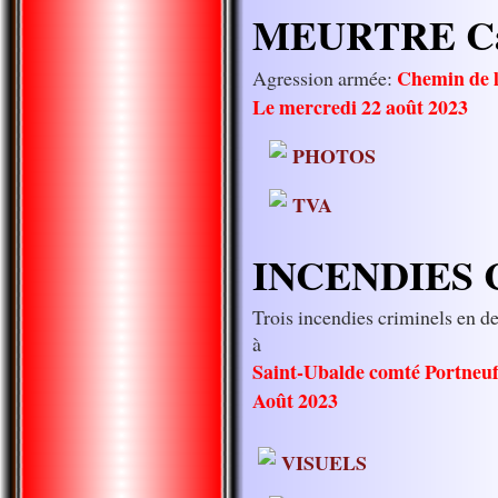
MEURTRE Ca
Chemin de 
Agression armée:
Le mercredi 22 août 2023
PHOTOS
TVA
INCENDIES C
Trois incendies criminels en 
à
Saint-Ubalde comté Portneu
Août 2023
VISUELS