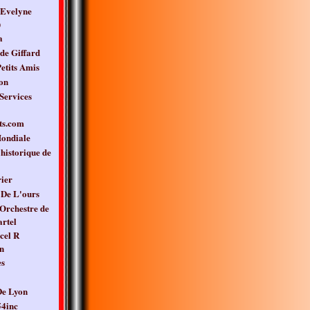
 Evelyne
)
a
de Giffard
etits Amis
on
Services
ts.com
ondiale
 historique de
ier
De L'ours
Orchestre de
rtel
cel R
n
es
e Lyon
4inc