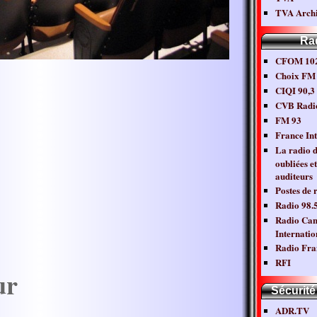
TVA Archi
Ra
CFOM 102
Choix FM
CIQI 90,
CVB Radi
FM 93
France Int
La radio 
oubliées et
auditeurs
Postes de 
Radio 98.
Radio Ca
Internatio
Radio Fra
RFI
ur
Sécurité
ADR.TV