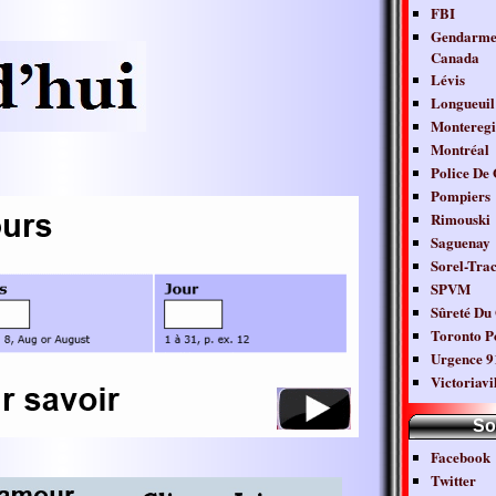
FBI
Gendarmer
Canada
Lévis
Longueuil
Monteregi
Montréal
Police De
Pompiers
Rimouski
Saguenay
Sorel-Tra
SPVM
Sûreté Du
Toronto Po
Urgence 9
Victoriavi
So
Facebook
Twitter