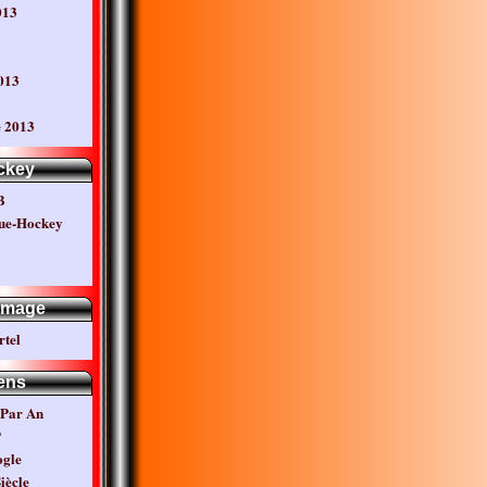
013
013
 2013
ckey
B
ue-Hockey
mage
rtel
ens
 Par An
P
ogle
iècle