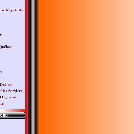
ie Royale Du
e
 Québec
cy
 Québec
lice Services
11 Québec
lle
cial