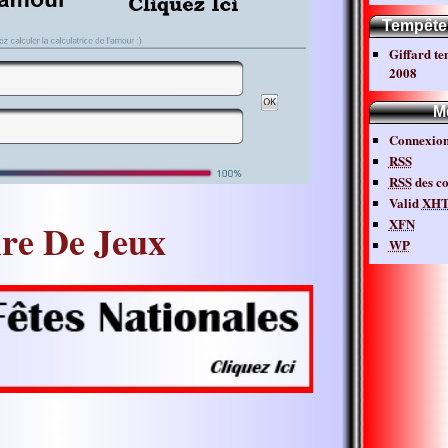
Tempête
Giffard t
2008
M
Connexio
RSS
RSS
des c
Valid
XH
XFN
ire De Jeux
WP