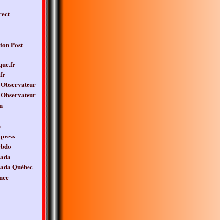
rect
ton Post
que.fr
fr
 Observateur
 Observateur
n
n
press
ebdo
nada
nada Québec
nce