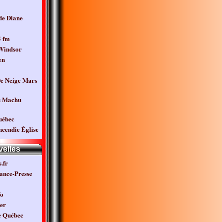
de Diane
5 fm
 Windsor
en
e Neige Mars
u Machu
uébec
ncendie Église
elles
.fr
ance-Presse
fo
er
e Québec