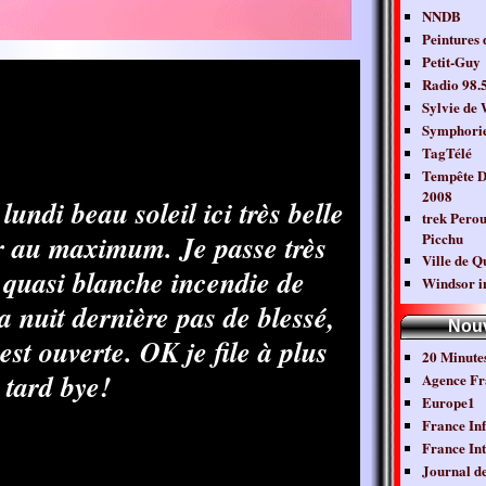
NNDB
Peintures 
Petit-Guy
Radio 98.
Sylvie de
Symphori
TagTélé
Tempête D
2008
lundi beau soleil ici très belle
trek Pero
r au maximum. Je passe très
Picchu
Ville de Q
 quasi blanche incendie de
Windsor i
a nuit dernière pas de blessé,
Nouv
st ouverte. OK je file à plus
20 Minutes
tard bye!
Agence Fr
Europe1
France In
France Int
Journal d