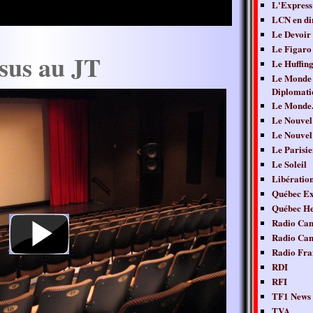
L'Express
LCN en di
Le Devoir
Le Figaro
psus au JT
Le Huffing
Le Monde
Diplomati
Le Monde.
Le Nouvel
Le Nouvel
Le Parisie
Le Soleil
Libératio
Québec Ex
Québec H
Radio Ca
Radio Ca
Radio Fra
RDI
RFI
TF1 News
TVA