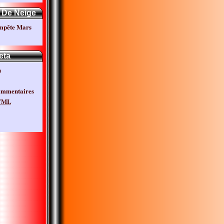
 De Neige
empête Mars
eta
n
ommentaires
TML