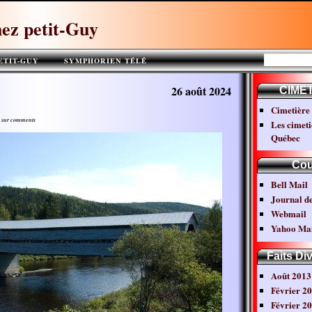
ez petit-Guy
ETIT-GUY
SYMPHORIEN TÉLÉ
SYMPHORIEN***
26 août 2024
CIME
Cimetière 
ge sur comments
Les cimeti
Québec
Cou
Bell Mail
Journal d
Webmail
Yahoo Mai
Faits Di
Août 2013
Février 2
Février 2