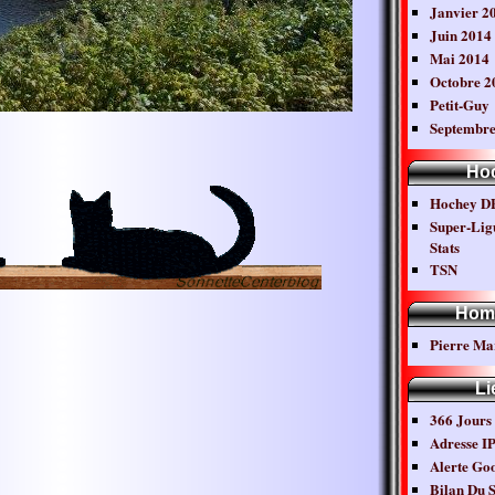
Janvier 2
Juin 2014
Mai 2014
Octobre 2
Petit-Guy
Septembre
Ho
Hochey D
Super-Lig
Stats
TSN
Hom
Pierre Ma
Li
366 Jours
Adresse I
Alerte Go
Bilan Du S