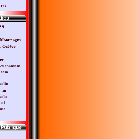
ves
dios
.9
3 Montmagny
o Québec
er
des chansons
 sans
radio
5 fm
nada
nal
nce
 Publique