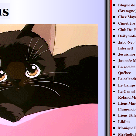
Blogue de
(Bretagne
Chez May
Cimetière 
Club Des P
Dailymoti
Jabo-Net (
Internet)
Jesuismor
Journée M
La société
Québec
Le calendr
Le Camps 
Le Grand 
Roland Ma
Liens Mar
Plamondo
Liens Util
Likibu
Monique D
MrStudio5