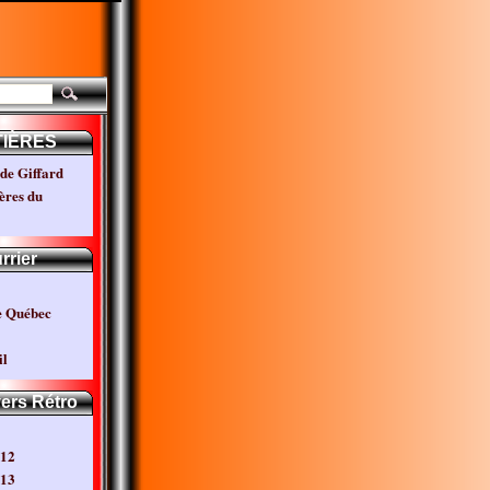
TIÈRES
de Giffard
ères du
rrier
e Québec
l
vers Rétro
012
013