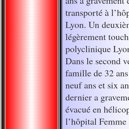
ans a gravement ét
transporté à l’hô
Lyon. Un deuxièm
légèrement touché
polyclinique Lyo
Dans le second v
famille de 32 ans
neuf ans et six an
dernier a graveme
évacué en hélicop
l’hôpital Femme