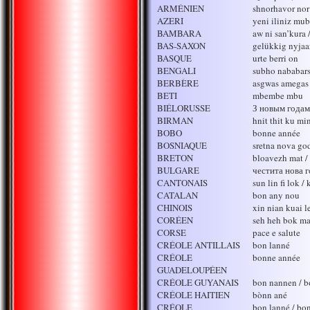
ARMÉNIEN
shnorhavor nor 
AZERI
yeni iliniz mu
BAMBARA
aw ni san’kura
BAS-SAXON
gelükkig nyjaa
BASQUE
urte berri on
BENGALI
subho nababar
BERBÈRE
asgwas amegas
BETI
mbembe mbu
BIÉLORUSSE
З новым годам
BIRMAN
hnit thit ku mi
BOBO
bonne année
BOSNIAQUE
sretna nova go
BRETON
bloavezh mat /
BULGARE
честита нова г
CANTONAIS
sun lin fi lok /
CATALAN
bon any nou
CHINOIS
xin nian kuai l
CORÉEN
seh heh bok ma
CORSE
pace e salute
CRÉOLE ANTILLAIS
bon lanné
CRÉOLE
bonne année
GUADELOUPÉEN
CRÉOLE GUYANAIS
bon nannen / b
CRÉOLE HAITIEN
bònn ané
CRÉOLE
bon lanné / bo