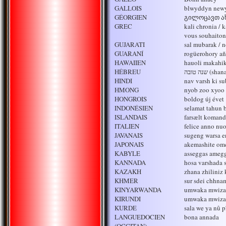
GALLOIS
blwyddyn new
GÉORGIEN
გილოცავთ ახა
GREC
kali chronia / 
vous souhaiton
GUJARATI
sal mubarak / 
GUARANÍ
rogüerohory añ
HAWAIIEN
hauoli makahi
HÉBREU
שנה טובה (
HINDI
nav varsh ki 
HMONG
nyob zoo xyoo 
HONGROIS
boldog új évet
INDONÉSIEN
selamat tahun 
ISLANDAIS
farsælt komand
ITALIEN
felice anno nu
JAVANAIS
sugeng warsa e
JAPONAIS
akemashite om
KABYLE
asseggas ameg
KANNADA
hosa varshada
KAZAKH
zhana zhiliniz 
KHMER
sur sdei chhna
KINYARWANDA
umwaka mwiz
KIRUNDI
umwaka mwiz
KURDE
sala we ya nû p
LANGUEDOCIEN
bona annada