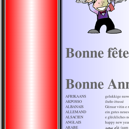
Bonne fête
Bonne An
AFRIKAANS
gelukkige nuwe
AKPOSSO
ilufio ètussé
ALBANAIS
Gëzuar vitin e r
ALLEMAND
ein gutes neues
ALSACIEN
e glëckliches n
ANGLAIS
happy new yea
ARABE
عام سعيد