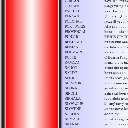
OURDOU
naya saal muba
OUZBEK
yangi yilingiz 
PACHTO
nawe kaalmo m
PERSAN
رک
POLONAIS
szczęśliwego 
PORTUGAIS
feliz ano novo
PROVENÇAL
bòna annada / 
PUNJABI
ਨਵੇਂ ਸਾਲ ਦੀਆਂ 
ROMANCHE
bun di bun on
ROMANI
baxtalo nevo b
ROUMAIN
un an nou ferici
RUSSE
С Новым Годо
SAMOAN
ia manuia le ta
SANGO
nzoni fini ngo
SARDE
bonu annu nou
SERBE
srećna nova go
SHIMAORÉ
mwaha mwema
SHONA
goredzva raka
SINDHI
nain saal joon
SINHALA
suba aluth av
SLOVAQUE
šťastný nový r
SLOVÈNE
srečno novo le
SOBOTA
dobir leto
SOMALI
sanad wanagsa
SRANAN
wan bun nyun 