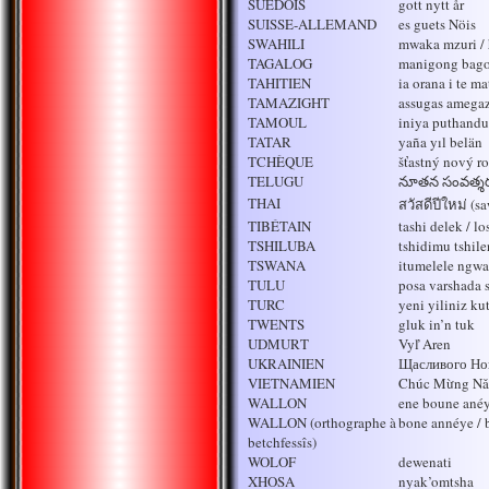
SUÉDOIS
gott nytt år
SUISSE-ALLEMAND
es guets Nöis
SWAHILI
mwaka mzuri /
TAGALOG
manigong bago
TAHITIEN
ia orana i te ma
TAMAZIGHT
assugas amega
TAMOUL
iniya puthand
TATAR
yaña yıl belän
TCHÈQUE
šťastný nový r
TELUGU
నూతన సంవత్శర 
THAI
สวัสดีปีใหม่ (s
TIBÉTAIN
tashi delek / lo
TSHILUBA
tshidimu tshil
TSWANA
itumelele ngw
TULU
posa varshada 
TURC
yeni yiliniz ku
TWENTS
gluk in’n tuk
UDMURT
Vyľ Aren
UKRAINIEN
Щасливого Нов
VIETNAMIEN
Chúc Mừng Nǎm
WALLON
ene boune anéy
WALLON (orthographe à
bone annéye / 
betchfessîs)
WOLOF
dewenati
XHOSA
nyak’omtsha