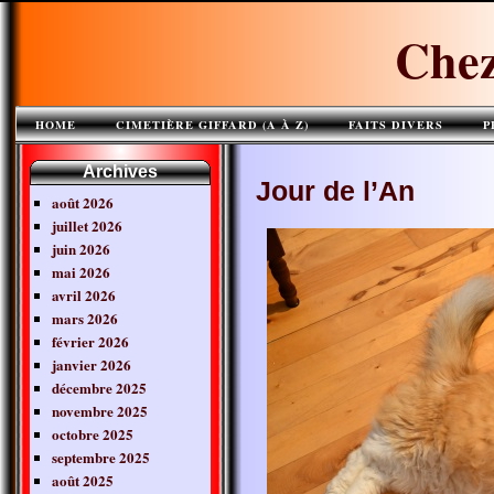
Chez
HOME
CIMETIÈRE GIFFARD (A À Z)
FAITS DIVERS
P
Archives
Jour de l’An
août 2026
juillet 2026
juin 2026
mai 2026
avril 2026
mars 2026
février 2026
janvier 2026
décembre 2025
novembre 2025
octobre 2025
septembre 2025
août 2025