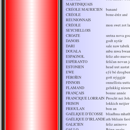
MARTINIQUAIS
CRÉOLE MAURICIEN
banané
CRÉOLE
bone-érèz ané
RÉUNIONNAIS
CRÉOLE
mon swet zot l
SEYCHELLOIS
CROATE
sretna nova go
DANOIS
godt nytår
DARI
sale naw tabrik
DOUALA
mbu mwa bwa
ESPAGNOL
feliz año nuev
ESPÉRANTO
feliĉan novan 
ESTONIEN
head uut aastat
EWE
eƒé bé dzogbe
FÉROÏEN
gott nýggjár
FINNOIS
onnellista uutt
FLAMAND
gelukkig nieuw
FRANÇAIS
bonne année
FRANCIQUE LORRAIN
Proscht nei Joh
FRISON
lokkich neijier
FRIOULAN
bon an
GAÉLIQUE D’ÉCOSSE
bliadhna mhath
GAÉLIQUE D’IRLANDE
ath bhliain fao
GALICIEN
feliz aninovo
GALLO
Bónn anaèy