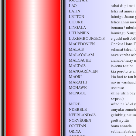
(OCCITAN)
LAO
sabai di pi mai
LATIN
felix sit annus
LETTON
laimīgu Jauno
LIGURE
feliçe annu nœ
LINGALA
bonana / mbula
LITUANIEN
laimingų Nauj
LUXEMBOURGEOIS
e gudd neit Joë
MACÉDONIEN
Среќна Нова Г
MALAIS
selamat tahun 
MALAYALAM
nava varsha as
MALGACHE
arahaba tratry 
MALTAIS
is-sena t-tajba
MANGARÉVIEN
kia porotu te a
MAORI
kia hari te tau 
MARATHI
navin varshaac
MOHAWK
ose:rase
MONGOL
shine jiliin b
хvргэе)
MORÉ
wênd na kô-d 
NDEBELE
umyaka omuch
NÉERLANDAIS
gelukkig nieuw
NORVÉGIEN
godt nyttår
OCCITAN
bona annada
ORIYA
subha nababars