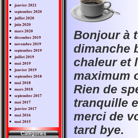
janvier 2021
septembre 2020
juillet 2020
juin 2020
mars 2020
Bonjour à 
décembre 2019
novembre 2019
dimanche b
septembre 2019
juillet 2019
chaleur et 
mai 2019
janvier 2019
maximum or
septembre 2018
mai 2018
Rien de sp
mars 2018
septembre 2017
tranquille
mai 2017
janvier 2017
merci de vo
mai 2016
mai 2015
tard bye.
Catégories