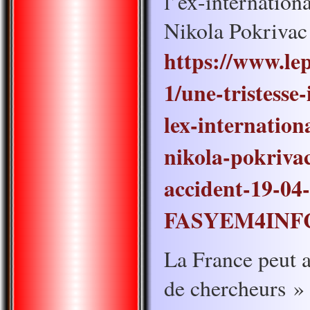
l’ex-internation
Nikola Pokrivac
https://www.lepa
1/une-tristesse
lex-internatio
nikola-pokriva
accident-19-04
FASYEM4INF
La France peut a
de chercheurs »