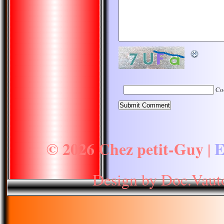
Co
© 2026 Chez petit-Guy
E
|
Design by Doc.Vaut