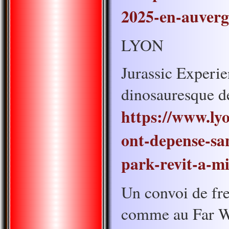
2025-en-auverg
LYON
Jurassic Experie
dinosauresque d
https://www.lyo
ont-depense-sa
park-revit-a-m
Un convoi de fre
comme au Far Wes