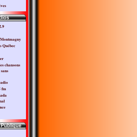
ves
dios
.9
3 Montmagny
o Québec
er
des chansons
 sans
radio
5 fm
nada
nal
nce
 Publique