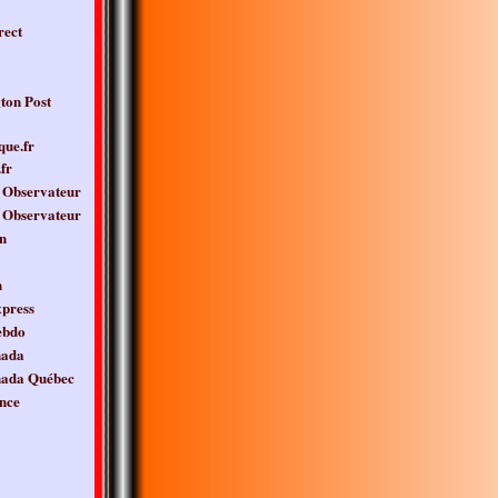
rect
ton Post
que.fr
fr
 Observateur
 Observateur
n
n
press
ebdo
nada
nada Québec
nce