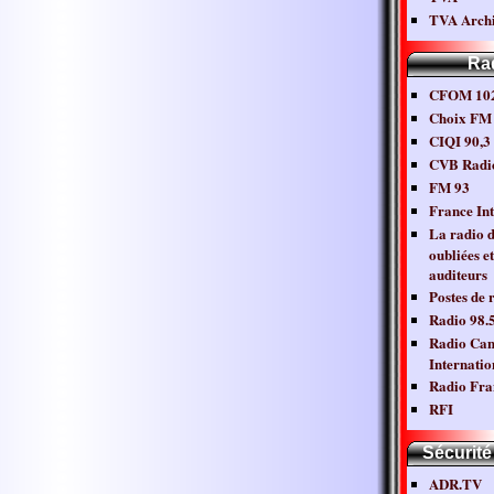
TVA Archi
Ra
CFOM 102
Choix FM
CIQI 90,
CVB Radi
FM 93
France Int
La radio 
oubliées et
auditeurs
Postes de 
Radio 98.
Radio Ca
Internatio
Radio Fra
RFI
Sécurité
ADR.TV