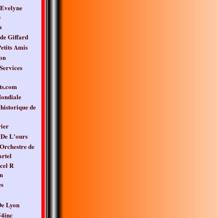
 Evelyne
)
a
de Giffard
etits Amis
on
Services
ts.com
ondiale
 historique de
ier
De L'ours
Orchestre de
rtel
cel R
n
es
e Lyon
4inc