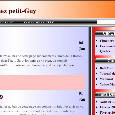
ez petit-Guy
ETIT-GUY
SYMPHORIEN TÉLÉ
SYMPHORIEN***
CIME
Cimetière 
04
Les cimeti
Jan
Québec
taires au bas de cette page sur comments Photo de la Basse-
et dans l’auto Salut les amis ça va bien, un souhait
Cou
rd’hui! Je suis un peu bousculé je dois déjà filer bon
Bell Mail
Journal d
Webmail
Yahoo Mai
01
Faits Di
19
Jan
Août 2013
taires au bas de cette page sur comments Salut les amis ça va
Février 2
ospérité à tous à plus tard merci de votre visite, bye!
Février 2