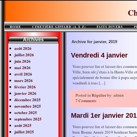
Ch
HOME
CIMETIÈRE GIFFARD (A À Z)
FAITS DIVERS
P
Archives
Archive for janvier, 2019
août 2026
Vendredi 4 janvier
juillet 2026
juin 2026
Vous pouvez lire et laisser des commen
mai 2026
Ville, bien sûr j’étais à la Haute-Ville 
avril 2026
spécialement de bonne fête à papa aujou
mars 2026
vendredi à tous […]
février 2026
janvier 2026
Posted in
Régulier
by: admin
décembre 2025
7 Comments
novembre 2025
octobre 2025
Mardi 1er janvier 20
septembre 2025
août 2025
Vous pouvez lire et laisser des commen
juillet 2025
bien Bonne Année 2019 bonheur Santé Pr