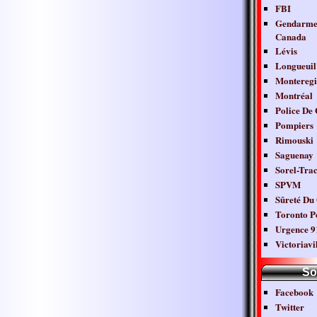
FBI
Gendarmer
Canada
Lévis
Longueuil
Monteregi
Montréal
Police De
Pompiers
Rimouski
Saguenay
Sorel-Tra
SPVM
Sûreté Du
Toronto Po
Urgence 9
Victoriavi
So
Facebook
Twitter