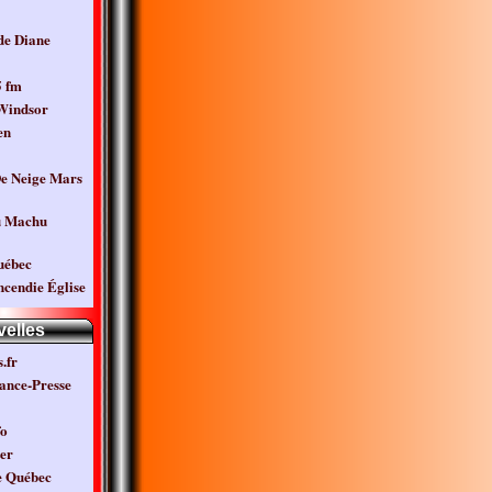
de Diane
5 fm
 Windsor
en
e Neige Mars
u Machu
uébec
ncendie Église
elles
.fr
ance-Presse
fo
er
e Québec