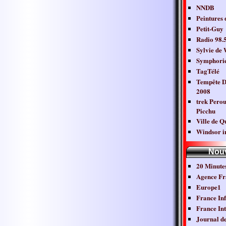
NNDB
Peintures 
Petit-Guy
Radio 98.
Sylvie de
Symphori
TagTélé
Tempête D
2008
trek Pero
Picchu
Ville de Q
Windsor i
Nouv
20 Minutes
Agence Fr
Europe1
France In
France Int
Journal d