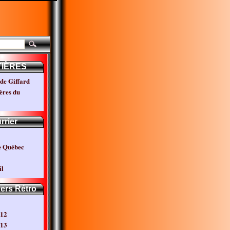
TIÈRES
de Giffard
ères du
rrier
e Québec
l
vers Rétro
012
013