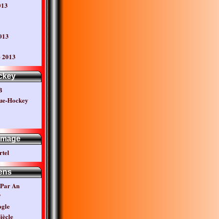
013
013
 2013
ckey
B
ue-Hockey
mage
rtel
ens
 Par An
P
ogle
iècle