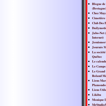
Blogue de
(Bretagne
Chez May
Cimetière 
Club Des P
Dailymoti
Jabo-Net (
Internet)
Jesuismor
Journée M
La société
Québec
Le calendr
Le Camps 
Le Grand 
Roland Ma
Liens Mar
Plamondo
Liens Util
Likibu
Monique D
MrStudio5