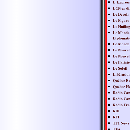
L'Express
LCN en di
Le Devoir
Le Figaro
Le Huffing
Le Monde
Diplomati
Le Monde.
Le Nouvel
Le Nouvel
Le Parisie
Le Soleil
Libératio
Québec Ex
Québec H
Radio Ca
Radio Ca
Radio Fra
RDI
RFI
TF1 News
TVA