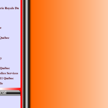
ie Royale Du
e
 Québec
cy
 Québec
lice Services
11 Québec
lle
cial