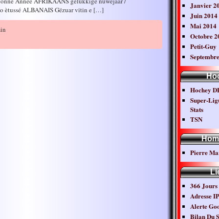
 Bonne Année AFRIKAANS gelukkige nuwejaar /
Janvier 2
o ètussé ALBANAIS Gëzuar vitin e […]
Juin 2014
Mai 2014
in
Octobre 2
Petit-Guy
Septembre
Ho
Hochey D
Super-Lig
Stats
TSN
Hom
Pierre Ma
Li
366 Jours
Adresse I
Alerte Go
Bilan Du S